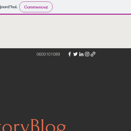
jourd'hui.
Commencez
0600101089
toryBlog